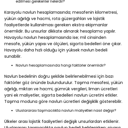
edilmesi gerekenler nelerdir?
Karayolu navlun hesaplamasında; mesafenin kilometresi,
yükün ağırlığı ve hacmi, rota güzergahları ve lojistik
faaliyetlerde kullanılması gereken ekstra ekipmanlar
önemlidir. Bu unsurlar dikkate alınarak hesaplama yapılır.
Havayolu navlun hesaplamasında ise; mil cinsinden
mesafe, yükün yapısı ve ölçüleri, sigorta bedelleri öne çıkar.
Havayolu daha hızlı olduğu için yüksek navlun bedeli
sunabilir.
Navlun hesaplamasında hangi faktörler önemlidir?
Navlun bedelinin doğru şekilde belirlenebilmesi için bazı
faktörler göz önünde bulundurulur. Taşıma mesafesi, yükün
ağırlığı, miktarı ve hacmi, gümrük vergileri, liman ücretleri
yani ek maliyetler, sigorta bedelleri navlun ücretini etkiler.
Taşıma moduna göre navlun ücretleri değişiklik gösterebilir.
Uluslararası taşımacılıkta navlun maliyetleri nasıl değişir?
Ülkeler arası lojistik faaliyetleri değişik unsurlardan etkilenir.
Uluslararası taşımacılıkta navlun bedeli belirlenirken; piyasa