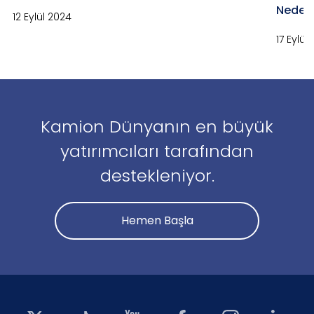
Neden 
12 Eylül 2024
17 Eylül
Kamion Dünyanın en büyük
yatırımcıları tarafından
destekleniyor.
Hemen Başla