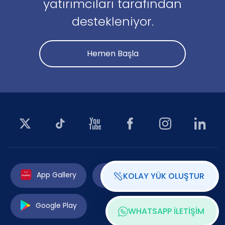
yatırımcıları tarafından
destekleniyor.
Hemen Başla
App Gallery
App Store
KOLAY YÜK OLUŞTUR
Google Play
WHATSAPP İLETİŞİM