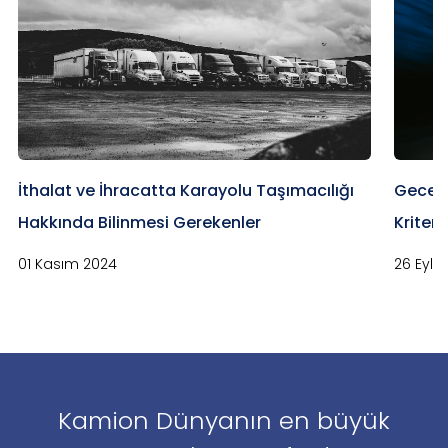
İthalat ve İhracatta Karayolu Taşımacılığı
Gece S
Hakkında Bilinmesi Gerekenler
Kriter
01 Kasım 2024
26 Eylü
Kamion Dünyanın en büyük