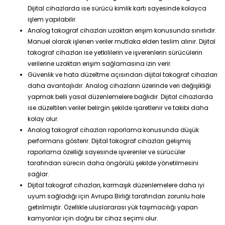
Dijital cihazlarda ise sürücü kimlik kartı sayesinde kolayca
işlem yapılabilir.
Analog takograf cihazları uzaktan erişim konusunda sınırlıdır.
Manuel olarak işlenen veriler mutlaka elden teslim alınır. Dijital
takograf cihazları ise yetkililerin ve işverenlerin sürücülerin
verilerine uzaktan erişim sağlamasına izin verir.
Güvenlik ve hata düzeltme açısından dijital takograf cihazları
daha avantajlıdır. Analog cihazların üzerinde veri değişikliği
yapmak belli yasal düzenlemelere bağlıdır. Dijital cihazlarda
ise düzeltilen veriler belirgin şekilde işaretlenir ve takibi daha
kolay olur.
Analog takograf cihazları raporlama konusunda düşük
performans gösterir. Dijital takograf cihazları gelişmiş
raporlama özelliği sayesinde işverenler ve sürücüler
tarafından sürecin daha öngörülü şekilde yönetilmesini
sağlar.
Dijital takograf cihazları, karmaşık düzenlemelere daha iyi
uyum sağladığı için Avrupa Birliği tarafından zorunlu hale
getirilmiştir. Özellikle uluslararası yük taşımacılığı yapan
kamyonlar için doğru bir cihaz seçimi olur.