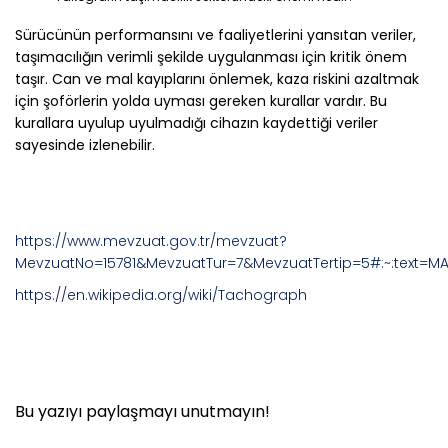
Sürücünün performansını ve faaliyetlerini yansıtan veriler,
taşımacılığın verimli şekilde uygulanması için kritik önem
taşır. Can ve mal kayıplarını önlemek, kaza riskini azaltmak
için şoförlerin yolda uyması gereken kurallar vardır. Bu
kurallara uyulup uyulmadığı cihazın kaydettiği veriler
sayesinde izlenebilir.
https://www.mevzuat.gov.tr/mevzuat?
MevzuatNo=15781&MevzuatTur=7&MevzuatTertip=5#:~:text
https://en.wikipedia.org/wiki/Tachograph
Bu yazıyı paylaşmayı unutmayın!