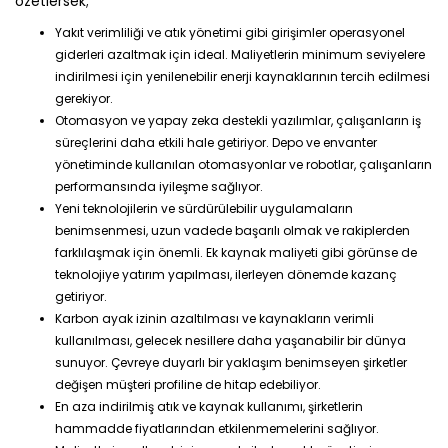
özetlersek;
Yakıt verimliliği ve atık yönetimi gibi girişimler operasyonel
giderleri azaltmak için ideal. Maliyetlerin minimum seviyelere
indirilmesi için yenilenebilir enerji kaynaklarının tercih edilmesi
gerekiyor.
Otomasyon ve yapay zeka destekli yazılımlar, çalışanların iş
süreçlerini daha etkili hale getiriyor. Depo ve envanter
yönetiminde kullanılan otomasyonlar ve robotlar, çalışanların
performansında iyileşme sağlıyor.
Yeni teknolojilerin ve sürdürülebilir uygulamaların
benimsenmesi, uzun vadede başarılı olmak ve rakiplerden
farklılaşmak için önemli. Ek kaynak maliyeti gibi görünse de
teknolojiye yatırım yapılması, ilerleyen dönemde kazanç
getiriyor.
Karbon ayak izinin azaltılması ve kaynakların verimli
kullanılması, gelecek nesillere daha yaşanabilir bir dünya
sunuyor. Çevreye duyarlı bir yaklaşım benimseyen şirketler
değişen müşteri profiline de hitap edebiliyor.
En aza indirilmiş atık ve kaynak kullanımı, şirketlerin
hammadde fiyatlarından etkilenmemelerini sağlıyor.