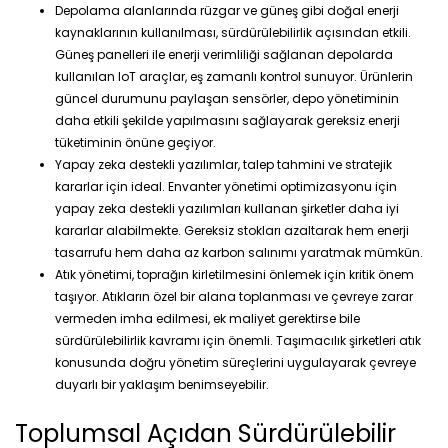
Depolama alanlarında rüzgar ve güneş gibi doğal enerji
kaynaklarının kullanılması, sürdürülebilirlik açısından etkili.
Güneş panelleri ile enerji verimliliği sağlanan depolarda
kullanılan IoT araçlar, eş zamanlı kontrol sunuyor. Ürünlerin
güncel durumunu paylaşan sensörler, depo yönetiminin
daha etkili şekilde yapılmasını sağlayarak gereksiz enerji
tüketiminin önüne geçiyor.
Yapay zeka destekli yazılımlar, talep tahmini ve stratejik
kararlar için ideal. Envanter yönetimi optimizasyonu için
yapay zeka destekli yazılımları kullanan şirketler daha iyi
kararlar alabilmekte. Gereksiz stokları azaltarak hem enerji
tasarrufu hem daha az karbon salınımı yaratmak mümkün.
Atık yönetimi, toprağın kirletilmesini önlemek için kritik önem
taşıyor. Atıkların özel bir alana toplanması ve çevreye zarar
vermeden imha edilmesi, ek maliyet gerektirse bile
sürdürülebilirlik kavramı için önemli. Taşımacılık şirketleri atık
konusunda doğru yönetim süreçlerini uygulayarak çevreye
duyarlı bir yaklaşım benimseyebilir.
Toplumsal Açıdan Sürdürülebilir