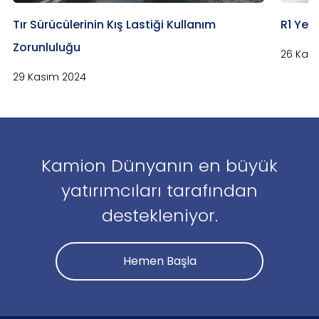
Tır Sürücülerinin Kış Lastiği Kullanım
R1 Yetk
Zorunluluğu
26 Kas
29 Kasım 2024
Kamion Dünyanın en büyük
yatırımcıları tarafından
destekleniyor.
Hemen Başla