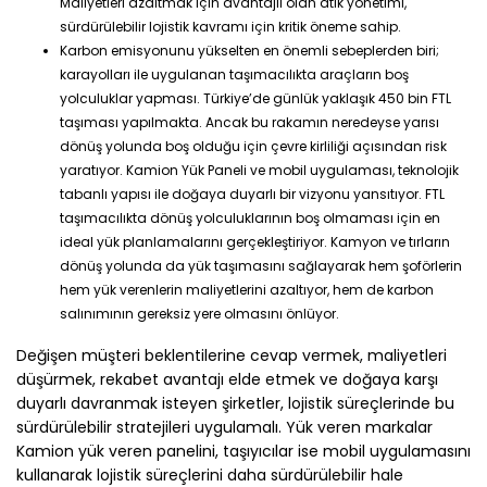
Maliyetleri azaltmak için avantajlı olan atık yönetimi,
sürdürülebilir lojistik kavramı için kritik öneme sahip.
Karbon emisyonunu yükselten en önemli sebeplerden biri;
karayolları ile uygulanan taşımacılıkta araçların boş
yolculuklar yapması. Türkiye’de günlük yaklaşık 450 bin FTL
taşıması yapılmakta. Ancak bu rakamın neredeyse yarısı
dönüş yolunda boş olduğu için çevre kirliliği açısından risk
yaratıyor. Kamion Yük Paneli ve mobil uygulaması, teknolojik
tabanlı yapısı ile doğaya duyarlı bir vizyonu yansıtıyor. FTL
taşımacılıkta dönüş yolculuklarının boş olmaması için en
ideal yük planlamalarını gerçekleştiriyor. Kamyon ve tırların
dönüş yolunda da yük taşımasını sağlayarak hem şoförlerin
hem yük verenlerin maliyetlerini azaltıyor, hem de karbon
salınımının gereksiz yere olmasını önlüyor.
Değişen müşteri beklentilerine cevap vermek, maliyetleri
düşürmek, rekabet avantajı elde etmek ve doğaya karşı
duyarlı davranmak isteyen şirketler, lojistik süreçlerinde bu
sürdürülebilir stratejileri uygulamalı. Yük veren markalar
Kamion yük veren panelini, taşıyıcılar ise mobil uygulamasını
kullanarak lojistik süreçlerini daha sürdürülebilir hale