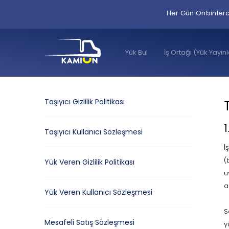
Her Gün Onbinlerc
Yük Bul
İş Ortağı (Yük Yayın
Taşıyıcı Gizlilik Politikası
1
Taşıyıcı Kullanıcı Sözleşmesi
İ
(
Yük Veren Gizlilik Politikası
u
a
Yük Veren Kullanıcı Sözleşmesi
S
Mesafeli Satış Sözleşmesi
y