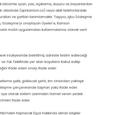
ak bilcümle uyarı, yazı, açıklama, duyuru ve beyanlardan
sitesinde (api.kamion.co) veya akıllı telefonlardaki
ralları ve şartları tanımlamaktır. Taşıyıcı, işbu Sözleşme
n, Sözleşme’yi onaylayan Üyeler’e, Kamion
banlı mobil uygulamaları kullanmalarına olanak verir.
evk irsaliyesinde belirtilmiş adreste teslim edileceği
n ve Yük Teklifinde yer alan koşulların kabul edilip
ceğini ifade eden onayı ifade eder.
aketleme şekli, gidilecek şehir, km cinsinden yaklaşık
 Sözleşme çerçevesinde taşınan yükü ifade eder.
 üye olarak sistem üzerinden hizmet veren yedek
irimleri ifade eder.
ibi’nden taşınacak Eşya hakkında alınan bilgiler