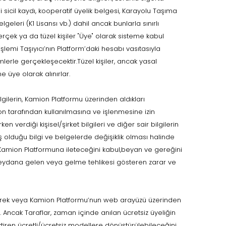
i sicil kaydı, kooperatif üyelik belgesi, Karayolu Taşıma
eri (K1 Lisansı vb.) dahil ancak bunlarla sınırlı
çek ya da tüzel kişiler "Üye" olarak sisteme kabul
işlemi Taşıyıcı’nın Platform’daki hesabı vasıtasıyla
lerle gerçekleşecektir.Tüzel kişiler, ancak yasal
e üye olarak alınırlar.
lgilerin, Kamion Platformu üzerinden aldıkları
n tarafından kullanılmasına ve işlenmesine izin
n verdiği kişisel/şirket bilgileri ve diğer sair bilgilerin
olduğu bilgi ve belgelerde değişiklik olması halinde
e Kamion Platformuna ileteceğini kabul,beyan ve gereğini
eydana gelen veya gelme tehlikesi gösteren zarar ve
leyerek veya Kamion Platformu’nun web arayüzü üzerinden
. Ancak Taraflar, zaman içinde anılan ücretsiz üyeliğin
tiren ücretli/ücretsiz modellere dönüştürülebileceğini