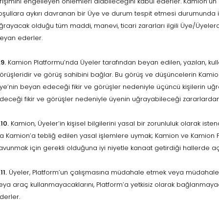
rişimini engelleyen önlemleri alabileceğini kabul ederler. Kamion’
oşullara aykırı davranan bir Üye ve durum tespit etmesi durumunda i
ğrayacak olduğu tüm maddi, manevi, ticari zararları ilgili Üye/Üyele
eyan ederler.
.9.
Kamion Platformu’nda Üyeler tarafından beyan edilen, yazılan, kull
örüşleridir ve görüş sahibini bağlar. Bu görüş ve düşüncelerin Kamion il
ye’nin beyan edeceği fikir ve görüşler nedeniyle üçüncü kişilerin uğ
deceği fikir ve görüşler nedeniyle üyenin uğrayabileceği zararlard
.10.
Kamion, Üyeler’in kişisel bilgilerini yasal bir zorunluluk olarak 
a Kamion’a tebliğ edilen yasal işlemlere uymak; Kamion ve Kamion Pl
avunmak için gerekli olduğuna iyi niyetle kanaat getirdiği hallerde açı
11.
Üyeler, Platform’un çalışmasına müdahale etmek veya müdahaleye
eya araç kullanmayacaklarını, Platform’a yetkisiz olarak bağlanmay
derler.