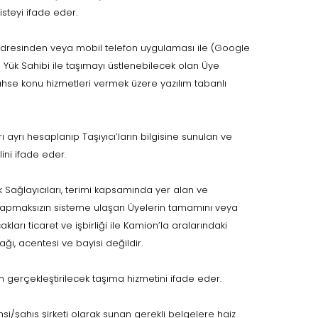
listeyi ifade eder.
adresinden veya mobil telefon uygulaması ile (Google
 Yük Sahibi ile taşımayı üstlenebilecek olan Üye
 bahse konu hizmetleri vermek üzere yazılım tabanlı
ı ayrı hesaplanıp Taşıyıcı’ların bilgisine sunulan ve
ini ifade eder.
ek Sağlayıcıları, terimi kapsamında yer alan ve
 yapmaksızın sisteme ulaşan Üyelerin tamamını veya
kları ticaret ve işbirliği ile Kamion’la aralarındaki
tağı, acentesi ve bayisi değildir.
n gerçekleştirilecek taşıma hizmetini ifade eder.
ahsi/şahıs şirketi olarak sunan gerekli belgelere haiz