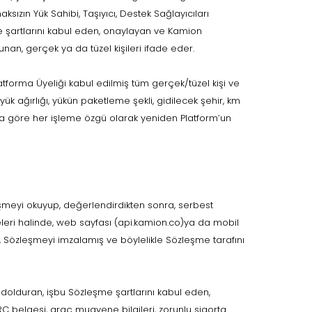
aksızın Yük Sahibi, Taşıyıcı, Destek Sağlayıcıları
şartlarını kabul eden, onaylayan ve Kamion
an, gerçek ya da tüzel kişileri ifade eder.
latforma Üyeliği kabul edilmiş tüm gerçek/tüzel kişi ve
, yük ağırlığı, yükün paketleme şekli, gidilecek şehir, km
ına göre her işleme özgü olarak yeniden Platform’un
eşmeyi okuyup, değerlendirdikten sonra, serbest
eleri halinde, web sayfası (api.kamion.co)ya da mobil
Sözleşmeyi imzalamış ve böylelikle Sözleşme tarafını
 dolduran, işbu Sözleşme şartlarını kabul eden,
RC belgesi, araç muayene bilgileri, zorunlu sigorta