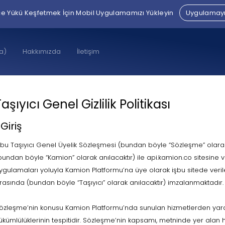
e Yükü Keşfetmek İçin Mobil Uygulamamızı Yükleyin
Uygulamayı
la)
Hakkımızda
İletişim
Taşıyıcı Genel Gizlilik Politikası
.Giriş
şbu Taşıyıcı Genel Üyelik Sözleşmesi (bundan böyle “Sözleşme” olarak a
bundan böyle “Kamion” olarak anılacaktır) ile api.kamion.co sitesine v
ygulamaları yoluyla Kamion Platformu’na üye olarak işbu sitede verile
rasında (bundan böyle “Taşıyıcı” olarak anılacaktır) imzalanmaktadır.
özleşme’nin konusu Kamion Platformu’nda sunulan hizmetlerden yarar
ükümlülüklerinin tespitidir. Sözleşme’nin kapsamı, metninde yer alan 