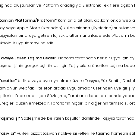
şığında oluşturulan ve Platform aracılığıyla Elektronik Tekliflere açılan 
Kamion Platformu/Platform”
Kamion’a ait olan, api.kamion.co web 
lay veya Apple Store üzerinden) kullanıcılarına (üyelerine) sunulan ve
aşıyıcıları bir araya getiren lojistik platformunu ifade eder.Platform
eknolojik uygulamayı haizdir.
Tavsiye Edilen Taşıma Bedeli”
Platform tarafından her bir Eşya için ayr
aşıma İşi’nin gerçekleştirilmesi için Taşıyıcılara önerilen taşıma bedel
Taraflar”
birlikte veya ayrı ayrı olmak üzere Taşıyıcı, Yük Sahibi, Dest
amion’un web/akıllı telefonlardaki uygulamalar üzerinden üye girişi
lgililerini ifade eder. İşbu Sözleşme, Taraflar’ın kendi aralarında yapaca
üreçleri düzenlemektedir. Taraflar’ın hiçbiri bir diğerinin temsilcisi, or
Taşıma İşi”
Sözleşmede belirtilen koşullar dahilinde Taşıyıcı tarafında
Taşıyıcı”
yükleri bizzat taşıyan nakliye şirketleri ile taşıma hizmetini ş