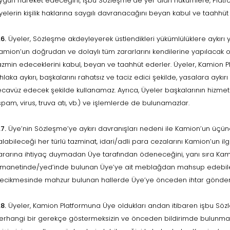
ygun hareket edeceğini, işbu Sözleşme’de yer alan hükümlere, Plat
yelerin kişilik haklarına saygılı davranacağını beyan kabul ve taahhüt
.6.
Üyeler, Sözleşme akdeyleyerek üstlendikleri yükümlülüklere aykırı 
amion’un doğrudan ve dolaylı tüm zararlarını kendilerine yapılacak olan
azmin edeceklerini kabul, beyan ve taahhüt ederler. Üyeler, Kamion P
hlaka aykırı, başkalarını rahatsız ve taciz edici şekilde, yasalara aykırı 
ecavüz edecek şekilde kullanamaz. Ayrıca, Üyeler başkalarının hizmetler
spam, virus, truva atı, vb.) ve işlemlerde de bulunamazlar.
.7.
Üye’nin Sözleşme’ye aykırı davranışları nedeni ile Kamion’un üçü
alabileceği her türlü tazminat, idari/adli para cezalarını Kamion’un i
ararına ihtiyaç duymadan Üye tarafından ödeneceğini, yanı sıra Ka
manetinde/yed’inde bulunan Üye’ye ait meblağdan mahsup edebilec
ecikmesinde mahzur bulunan hallerde Üye’ye önceden ihtar gönderm
.8.
Üyeler, Kamion Platformuna Üye oldukları andan itibaren işbu Söz
erhangi bir gerekçe göstermeksizin ve önceden bildirimde bulunmaksızı