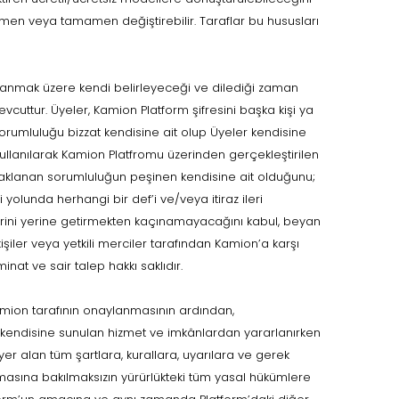
smen veya tamamen değiştirebilir. Taraflar bu hususları
llanmak üzere kendi belirleyeceği ve dilediği zaman
cuttur. Üyeler, Kamion Platform şifresini başka kişi ya
orumluluğu bizzat kendisine ait olup Üyeler kendisine
 kullanılarak Kamion Platfromu üzerinden gerçekleştirilen
aynaklanan sorumluluğun peşinen kendisine ait olduğunu;
 yolunda herhangi bir def’i ve/veya itiraz ileri
rini yerine getirmekten kaçınamayacağını kabul, beyan
iler veya yetkili merciler tarafından Kamion’a karşı
inat ve sair talep hakkı saklıdır.
amion tarafının onaylanmasının ardından,
 kendisine sunulan hizmet ve imkânlardan yararlanırken
r alan tüm şartlara, kurallara, uyarılara ve gerek
asına bakılmaksızın yürürlükteki tüm yasal hükümlere