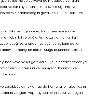
un işbu Sözleşme’ye ve/veya bu maddede yer alan
tibar ve kar kaybı dâhil olmak üzere uğramış ve
rden tazmin edebileceğini gayri kabulü rücu kabul ve
anılan fikir ve düşünceler, tamamen üyelerin kendi
e hiçbir ilgi ve bağlantısı yoktur.Kamion’un ilgili
rayabileceği zararlardan ve üçüncü kişilerin beyan
an dolayı herhangi bir sorumluluğu bulunmamaktadır.
istendiğinde veya yasal gereklere uygun hareket etmek ya
atformu’nun haklarını ve mülkiyetini korumak ve
klayabilir.
 teşebbüs etmek amacıyla herhangi bir alet, yazılım
acaklarını ve işlem yapmayacaklarını kabul ve beyan