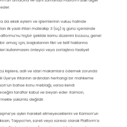
form’un amacına ve aynı zamanda Platform’daki diğer
 eder.
ya da eksik eylem ve işlemlerinin vukuu halinde
 ilk yazılı ihtarı müteakip 3 (üç) iş günü içerisinde
latformu’nu hiçbir şekilde kamu düzenini bozucu, genel
bir amaç için, başkalarının fikri ve telif haklarına
i kullanmasını önleyici veya zorlaştırıcı faaliyet
ncü kişilere, adli ve idari makamlara ödemek zorunda
lgili Üye’ye ihtarının ardından herhangi bir mahkeme
mion’un bahse konu meblağı, varsa kendi
eğini taraflar kabul ve beyan eder. Kamion,
ekle yükümlü değildir.
leşme’ye aykırı hareket etmeyeceklerini ve Kamion’un
n; Taşıyıcı’nın, süreli veya süresiz olarak Platform’a