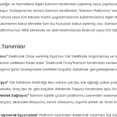
yeliğe ve hizmetlere ilişkin Kamion tarafından yapılmış veya yapılac
luşur. Sözleşme’nin amacı, Kamion tarafından, “Kamion Platformu” web 
ndroid veya IOS tabanlı mobil uygulamalarının kullanılmasına ilişkin ku
ükümlerini kabul etmekle tüm bu hususları kabul eylemiş olur. Kamio
latformu’nun WEB sitesinde ve akıllı telefonlarda Android veya IOS ta
2.Tanımlar
Alıcı"
Elektronik Onay verilmiş Eşya’nın, Yük Teklifinde öngörülmüş ve s
lıcının yetkilisini ifade eder. "Elektronik Onay"Kamion tarafından verile
aşıma İşinin Sözleşmede belirtilen koşullar dahilinde gerçekleştirile
Eşya"
Yük Sahibinin bildirdiği Alıcı adresi yük tipi, yük ağırlığı, yükün p
esafe, araç tipi vb. gibi koşullar dâhilinde Taşıyıcı tarafından işbu
Destek Sağlayıcı"
Kamion lojistik çözüm platformu üzerinden sisteme
arçacı, akaryakıt istasyonu, servis istasyonu, sigorta şirketi vb. ticari b
Taşınacak Eşya Listesi”
Platform üzerinden elektronik ortamda Yük Sah