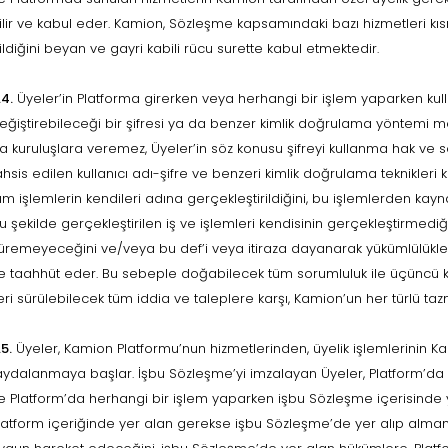
ilir ve kabul eder. Kamion, Sözleşme kapsamındaki bazı hizmetleri kı
ildiğini beyan ve gayri kabili rücu surette kabul etmektedir.
.4.
Üyeler’in Platforma girerken veya herhangi bir işlem yaparken ku
eğiştirebileceği bir şifresi ya da benzer kimlik doğrulama yöntemi mev
a kuruluşlara veremez, Üyeler’in söz konusu şifreyi kullanma hak ve s
ahsis edilen kullanıcı adı-şifre ve benzeri kimlik doğrulama teknikleri
üm işlemlerin kendileri adına gerçekleştirildiğini, bu işlemlerden k
u şekilde gerçekleştirilen iş ve işlemleri kendisinin gerçekleştirmediği
üremeyeceğini ve/veya bu def’i veya itiraza dayanarak yükümlülükle
e taahhüt eder. Bu sebeple doğabilecek tüm sorumluluk ile üçüncü kiş
leri sürülebilecek tüm iddia ve taleplere karşı, Kamion’un her türlü tazm
.5.
Üyeler, Kamion Platformu’nun hizmetlerinden, üyelik işlemlerinin K
aydalanmaya başlar. İşbu Sözleşme’yi imzalayan Üyeler, Platform’da
e Platform’da herhangi bir işlem yaparken işbu Sözleşme içerisinde ye
latform içeriğinde yer alan gerekse işbu Sözleşme’de yer alıp almam