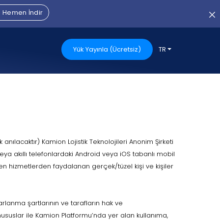
 Hemen İndir
Yük Yayınla (Ücretsiz)
TR
nılacaktır) Kamion Lojistik Teknolojileri Anonim Şirketi
eya akıllı telefonlardaki Android veya iOS tabanlı mobil
n hizmetlerden faydalanan gerçek/tüzel kişi ve kişiler
lanma şartlarının ve tarafların hak ve
hususlar ile Kamion Platformu’nda yer alan kullanıma,