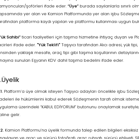
amyoncuları/şoförleri ifade eder.
“Üye”
burada sayılanlarla sınırlı olm
apsamında yer alan ve Kamion Platformunda yer alan işbu Sözleşme 
arafından platforma kaydı yapılan ve platformu kullanması uygun bulun
Yük Sahibi”
ticari faaliyetleri için taşıma hizmetine ihtiyaç duyan ve P
acirleri ifade eder.
"Yük Teklifi"
Taşıyıcı tarafından Alıcı adresi, yük tipi
insinden yaklaşık mesafe, araç tipi gibi taşıma koşullarının detaylar
nayına sunulan Eşyanın KDV dahil taşıma bedelini ifade eder.
.Üyelik
1.
Platform’a üye olmak isteyen Taşıyıcı adayları öncelikle işbu Sözl
radeleri ile hükümlerini kabul ederek Sözleşmenin tarafı olmak istem
ygulama üzerindeki “KABUL EDİYORUM” butonunu onaylamak suretiyle, 
aline gelir.
.2.
Kamion Platformu’na üyelik formunda talep edilen bilgileri eksiksiz
naylayan ve araç ve sürücü fotoğrafı, araç ruhsatı, sürücü ehliyeti, S