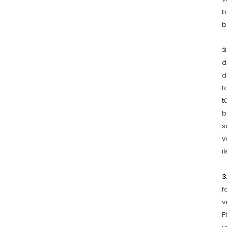
b
b
3
d
d
t
t
b
s
v
i
3
f
v
P