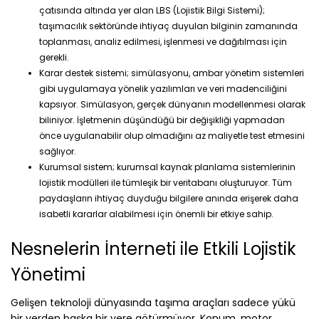
çatısında altında yer alan LBS (Lojistik Bilgi Sistemi);
taşımacılık sektöründe ihtiyaç duyulan bilginin zamanında
toplanması, analiz edilmesi, işlenmesi ve dağıtılması için
gerekli.
Karar destek sistemi; simülasyonu, ambar yönetim sistemleri
gibi uygulamaya yönelik yazılımları ve veri madenciliğini
kapsıyor. Simülasyon, gerçek dünyanın modellenmesi olarak
biliniyor. İşletmenin düşündüğü bir değişikliği yapmadan
önce uygulanabilir olup olmadığını az maliyetle test etmesini
sağlıyor.
Kurumsal sistem; kurumsal kaynak planlama sistemlerinin
lojistik modülleri ile tümleşik bir veritabanı oluşturuyor. Tüm
paydaşların ihtiyaç duyduğu bilgilere anında erişerek daha
isabetli kararlar alabilmesi için önemli bir etkiye sahip.
Nesnelerin İnterneti ile Etkili Lojistik
Yönetimi
Gelişen teknoloji dünyasında taşıma araçları sadece yükü
bir yerden başka bir yere götürmüyor. Konum, motor