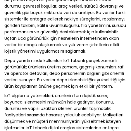
durumu, çevresel koşullar, araç verileri, sürücü davranışı ve
güvenlik gibi büyük miktarda veri de üretiyor. Bu veriler farklı
sistemler ile entegre edilerek nakliye süreçlerini, rotalamayı,
gönderi takibini, kalite uyumluluğunu, filo yönetimini, sürücü
performansını ve güvenliği desteklemek için kullanılabilir.
Uçtan uca görünürlük için nesnelerin internetinden akan
veriler bir döngü oluşturmalı ve yük veren şirketlerin etkili
lojistik yönetimi uygulamasını sağlamalı.
Depo yönetiminde kullanılan IoT tabanlı gerçek zamanlı
görünürlük; ürünlerin üretim zamanı, geçmiş konumları, raf
ve operatör detayları, depo personelinin bilgileri gibi önemli
verileri sunuyor. Bu veriler depo izlenebilirliğini yükselttiği için
ürün kayıplarının önüne geçmek için etkili bir yöntem.
IoT algılama yetenekleri, ürünlerin tüm lojistik süreç
boyunca izlenmesini mümkün hale getiriyor. Konumu,
durumu ve yapısı uzaktan izlenen ürünler taşımacılık
faaliyetleri sırasında hasarsız yolculuk edebiliyor. Maliyetleri
düşürmek ve müşteri memnuniyetini yükseltmek isteyen
işletmeler IoT tabanlı dijital araçları sistemlerine entegre