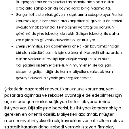
Bu gerçeği fark eden şirketler taşımacılık alanında dijital
araçlarla sahip olan dış kaynaklarla birliği yapmakta.
Gelişen IoT sistemleri, güvenlik açıklarına sebep oluyor. Verileri
korumak için siber saldırılara karşı dirençli güvenlik önlemleri
uygulanmak zorunda. Teknolojinin yarattığı bu sorunun
çözümü de yine teknoloji de saklı. Gelişen teknoloji ile daha
zor aşılabilen güvenlik duvarları oluşturuluyor.
Enerji verimliliği, son dönemlerin öne çıkan kavramlarından
biri olan sürdürülebilirlik için de önemli. Hareketli cihazlardan
alınan verilerin sürekliliği için düşük enerji ile uzun süre
çalışabilen sistemler gerekli. Minimum enerji ile çalışan
sistemler geliştirildiğinde hem maliyetler azalacak hem
çevreye duyarlı bir yaklaşım sergilenecektir.
Şirketlerin pazardaki mevcut konumunu koruması, yeni
pazarlara açılması ve rekabet avantajı elde edebilmesi için
uçtan uca görünürlük sağlayan bir lojistik yönetimine
ihtiyacı var. Dijitalleşme becerisi, bu ihtiyacı karşılamak için
gereken en önemli özellik. Maliyetleri azaltmak, müşteri
memnuniyetini yükseltmek, kaynakları verimli kullanmak ve
stratejik kararları daha isabetli vermek isteyen firmalar,