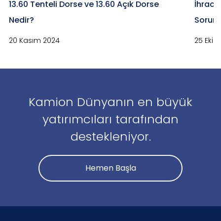
13.60 Tenteli Dorse ve 13.60 Açık Dorse
İhracat
Nedir?
Sorunl
20 Kasım 2024
25 Ekim
Kamion Dünyanın en büyük
yatırımcıları tarafından
destekleniyor.
Hemen Başla