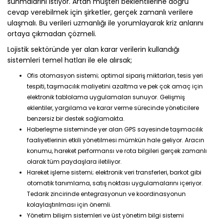
sunmalarını istiyor. Artan müşteri beklentilerine doğru
cevap verebilmek için şirketler, gerçek zamanlı verilere
ulaşmalı. Bu verileri uzmanlığı ile yorumlayarak kriz anlarını
ortaya çıkmadan çözmeli.
Lojistik sektöründe yer alan karar verilerin kullandığı
sistemleri temel hatları ile ele alırsak;
Ofis otomasyon sistemi; optimal sipariş miktarları, tesis yeri
tespiti, taşımacılık maliyetini azaltma ve pek çok amaç için
elektronik tablolama uygulamaları sunuyor. Gelişmiş
eklentiler, yargılama ve karar verme sürecinde yöneticilere
benzersiz bir destek sağlamakta.
Haberleşme sisteminde yer alan GPS sayesinde taşımacılık
faaliyetlerinin etkili yönetilmesi mümkün hale geliyor. Aracın
konumu, hareket performansı ve rota bilgileri gerçek zamanlı
olarak tüm paydaşlara iletiliyor.
Hareket işleme sistemi; elektronik veri transferleri, barkot gibi
otomatik tanımlama, satış noktası uygulamalarını içeriyor.
Tedarik zincirinde entegrasyonun ve koordinasyonun
kolaylaştırılması için önemli.
Yönetim bilişim sistemleri ve üst yönetim bilgi sistemi