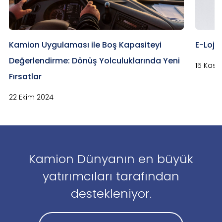
Kamion Uygulaması ile Boş Kapasiteyi
E-Lojis
Değerlendirme: Dönüş Yolculuklarında Yeni
15 Kası
Fırsatlar
22 Ekim 2024
Kamion Dünyanın en büyük
yatırımcıları tarafından
destekleniyor.