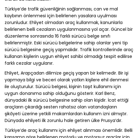
Türkiye’de trafik güvenliğinin sağlanması, can ve mal
kaybının önlenmesi için belirlenen yasalara uyulması
zorunludur. Ehliyet olmadan araç kullanmak, kanunlarla
belirlenen belli cezaların uygulanmasına yol açar. Güncel bir
düzenleme sonrasında 16 farklı sürücü belge sınıfı
belirlenmiştir. Eski sürücü belgelerine sahip olanlar yeni tip
sürücü belgesine geçiş yapmalıdır. Trafik kontrollerinde araç
kullanan kişilerin uygun ehliyet sahibi olmadığı tespit edilirse
farklı cezalar uygulanır.
Ehliyet, Arapçadan dilimize geçiş yapan bir kelimedir. Bir işi
yapmaya bilgi ve beceri olarak yatkın kişilere ehil denmesi
ile oluşturulur. Sürücü belgesi, kişinin taşıt kullanımı için
uygun donanıma sahip olduğunu gösterir. Karl Benz,
dünyadaki ilk sürücü belgesine sahip olan kişidir. İcat ettiği
araçların çıkardığı sesten rahatsız olan vatandaşların
şikâyeti üzerine yetkili makamlardan kullanım izni almıştır.
Dünyada ehliyeti ilk zorunlu hale getiren ülke Prusya’dır.
Türkiye’de araç kullanımı için ehliyet alınması önemlidir. Belli
kapsama göre belirlenen motorlu ve motorsuz araçlar için