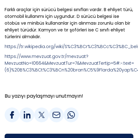
Farklı araçlar için sürücü belgesi sınıfları vardır. B ehliyet türü,
otomobil kullanımı için uygundur. D sürücü belgesi ise
otobüs ve minibüs kullananlar için alınması zorunlu olan bir
ehliyet türüdür. Kamyon ve tır şoförleri ise C sınıfı ehliyet
türlerini almalıdır.
https://tr.wikipedia.org/wiki/S%C3%BCr%C3%BCc%C3%BC
https://www.mevzuat.gov.tr/mevzuat?
MevzuatNo=10664&MevzuatTur=7&MevzuatTertip=5#:~:text=
(6)%20B%C3%BCt%C3%BCn%20bran%C5%9Flarda%20yap%C4
Bu yazıyı paylaşmayı unutmayın!