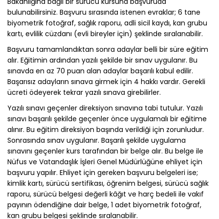
Bakanlığına bağlı bir sürücü kursuna başvuruda
bulunabilirsiniz. Başvuru sırasında istenen evraklar; 6 tane
biyometrik fotoğraf, sağlık raporu, adli sicil kaydı, kan grubu
kartı, evlilik cüzdanı (evli bireyler için) şeklinde sıralanabilir.
Başvuru tamamlandıktan sonra adaylar belli bir süre eğitim
alır. Eğitimin ardından yazılı şekilde bir sınav uygulanır. Bu
sınavda en az 70 puan alan adaylar başarılı kabul edilir.
Başarısız adayların sınava girmek için 4 hakkı vardır. Gerekli
ücreti ödeyerek tekrar yazılı sınava girebilirler.
Yazılı sınavı geçenler direksiyon sınavına tabi tutulur. Yazılı
sınavı başarılı şekilde geçenler önce uygulamalı bir eğitime
alınır. Bu eğitim direksiyon başında verildiği için zorunludur.
Sonrasında sınav uygulanır. Başarılı şekilde uygulama
sınavını geçenler kurs tarafından bir belge alır. Bu belge ile
Nüfus ve Vatandaşlık İşleri Genel Müdürlüğüne ehliyet için
başvuru yapılır. Ehliyet için gereken başvuru belgeleri ise;
kimlik kartı, sürücü sertifikası, öğrenim belgesi, sürücü sağlık
raporu, sürücü belgesi değerli kâğıt ve harç bedeli ile vakıf
payının ödendiğine dair belge, 1 adet biyometrik fotoğraf,
kan grubu belgesi şeklinde sıralanabilir.