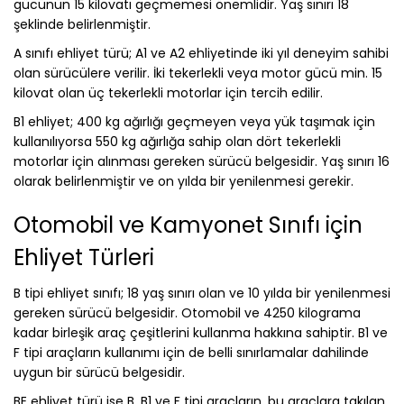
gücünün 15 kilovatı geçmemesi önemlidir. Yaş sınırı 18
şeklinde belirlenmiştir.
A sınıfı ehliyet türü; A1 ve A2 ehliyetinde iki yıl deneyim sahibi
olan sürücülere verilir. İki tekerlekli veya motor gücü min. 15
kilovat olan üç tekerlekli motorlar için tercih edilir.
B1 ehliyet; 400 kg ağırlığı geçmeyen veya yük taşımak için
kullanılıyorsa 550 kg ağırlığa sahip olan dört tekerlekli
motorlar için alınması gereken sürücü belgesidir. Yaş sınırı 16
olarak belirlenmiştir ve on yılda bir yenilenmesi gerekir.
Otomobil ve Kamyonet Sınıfı için
Ehliyet Türleri
B tipi ehliyet sınıfı; 18 yaş sınırı olan ve 10 yılda bir yenilenmesi
gereken sürücü belgesidir. Otomobil ve 4250 kilograma
kadar birleşik araç çeşitlerini kullanma hakkına sahiptir. B1 ve
F tipi araçların kullanımı için de belli sınırlamalar dahilinde
uygun bir sürücü belgesidir.
BE ehliyet türü ise B, B1 ve F tipi araçların, bu araçlara takılan