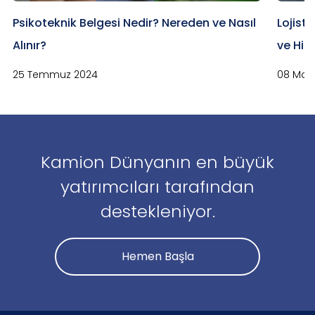
Psikoteknik Belgesi Nedir? Nereden ve Nasıl
Lojisti
Alınır?
ve Hizm
25 Temmuz 2024
08 May
Kamion Dünyanın en büyük
yatırımcıları tarafından
destekleniyor.
Hemen Başla