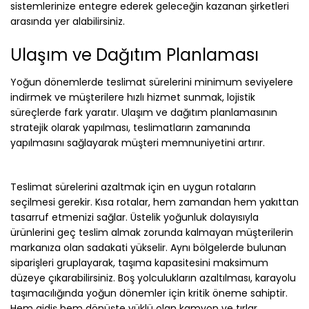
sistemlerinize entegre ederek geleceğin kazanan şirketleri
arasında yer alabilirsiniz.
Ulaşım ve Dağıtım Planlaması
Yoğun dönemlerde teslimat sürelerini minimum seviyelere
indirmek ve müşterilere hızlı hizmet sunmak, lojistik
süreçlerde fark yaratır. Ulaşım ve dağıtım planlamasının
stratejik olarak yapılması, teslimatların zamanında
yapılmasını sağlayarak müşteri memnuniyetini artırır.
Teslimat sürelerini azaltmak için en uygun rotaların
seçilmesi gerekir. Kısa rotalar, hem zamandan hem yakıttan
tasarruf etmenizi sağlar. Üstelik yoğunluk dolayısıyla
ürünlerini geç teslim almak zorunda kalmayan müşterilerin
markanıza olan sadakati yükselir. Aynı bölgelerde bulunan
siparişleri gruplayarak, taşıma kapasitesini maksimum
düzeye çıkarabilirsiniz. Boş yolculukların azaltılması, karayolu
taşımacılığında yoğun dönemler için kritik öneme sahiptir.
Hem gidiş hem dönüşte yüklü olan kamyon ve tırlar,