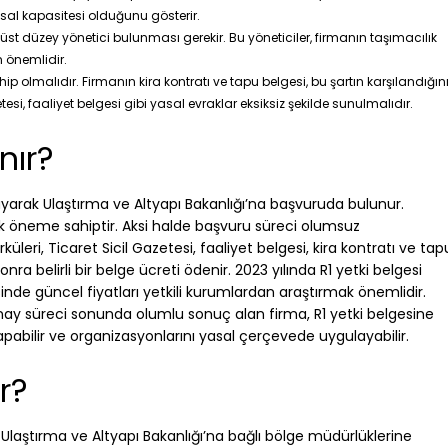
nsal kapasitesi olduğunu gösterir.
üst düzey yönetici bulunması gerekir. Bu yöneticiler, firmanın taşımacılık
n önemlidir.
ip olmalıdır. Firmanın kira kontratı ve tapu belgesi, bu şartın karşılandığın
tesi, faaliyet belgesi gibi yasal evraklar eksiksiz şekilde sunulmalıdır.
nır?
rlayarak Ulaştırma ve Altyapı Bakanlığı’na başvuruda bulunur.
itik öneme sahiptir. Aksi halde başvuru süreci olumsuz
küleri, Ticaret Sicil Gazetesi, faaliyet belgesi, kira kontratı ve tap
onra belirli bir belge ücreti ödenir. 2023 yılında R1 yetki belgesi
inde güncel fiyatları yetkili kurumlardan araştırmak önemlidir.
nay süreci sonunda olumlu sonuç alan firma, R1 yetki belgesine
apabilir ve organizasyonlarını yasal çerçevede uygulayabilir.
r?
ı Ulaştırma ve Altyapı Bakanlığı’na bağlı bölge müdürlüklerine