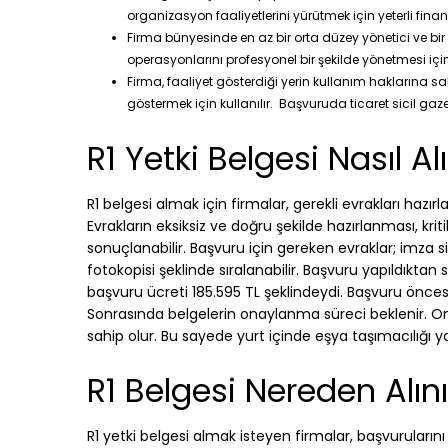
organizasyon faaliyetlerini yürütmek için yeterli fina
Firma bünyesinde en az bir orta düzey yönetici ve bir 
operasyonlarını profesyonel bir şekilde yönetmesi içi
Firma, faaliyet gösterdiği yerin kullanım haklarına sah
göstermek için kullanılır. Başvuruda ticaret sicil gaze
R1 Yetki Belgesi Nasıl Alı
R1 belgesi almak için firmalar, gerekli evrakları hazı
Evrakların eksiksiz ve doğru şekilde hazırlanması, kr
sonuçlanabilir. Başvuru için gereken evraklar; imza sir
fotokopisi şeklinde sıralanabilir. Başvuru yapıldıktan s
başvuru ücreti 185.595 TL şeklindeydi. Başvuru önces
Sonrasında belgelerin onaylanma süreci beklenir. O
sahip olur. Bu sayede yurt içinde eşya taşımacılığı y
R1 Belgesi Nereden Alını
R1 yetki belgesi almak isteyen firmalar, başvuruların