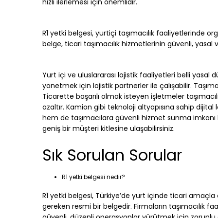
hızlı ilerlemesi için önemlidir.
R1 yetki belgesi, yurtiçi taşımacılık faaliyetlerinde o
belge, ticari taşımacılık hizmetlerinin güvenli, yasal 
Yurt içi ve uluslararası lojistik faaliyetleri belli yasal dü
yönetmek için lojistik partnerler ile çalışabilir. Taşıma
Ticarette başarılı olmak isteyen işletmeler taşımacılı
azaltır. Kamion gibi teknoloji altyapısına sahip dijital
hem de taşımacılara güvenli hizmet sunma imkanı bulu
geniş bir müşteri kitlesine ulaşabilirsiniz.
Sık Sorulan Sorular
R1 yetki belgesi nedir?
R1 yetki belgesi, Türkiye’de yurt içinde ticari amaçl
gereken resmi bir belgedir. Firmaların taşımacılık faa
güvenli, düzenli operasyonlar yürütmek için zorunlu o