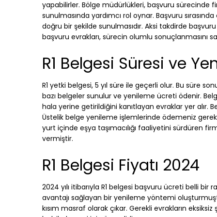
yapabilirler. Bölge müdürlükleri, başvuru sürecinde f
sunulmasında yardımcı rol oynar. Başvuru sırasında d
doğru bir şekilde sunulmasıdır. Aksi takdirde başvuru 
başvuru evrakları, sürecin olumlu sonuçlanmasını sa
R1 Belgesi Süresi ve Ye
R1 yetki belgesi, 5 yıl süre ile geçerli olur. Bu süre 
bazı belgeler sunulur ve yenileme ücreti ödenir. Belge
hala yerine getirildiğini kanıtlayan evraklar yer alır. 
Üstelik belge yenileme işlemlerinde ödemeniz gereken
yurt içinde eşya taşımacılığı faaliyetini sürdüren fi
vermiştir.
R1 Belgesi Fiyatı 2024
2024 yılı itibarıyla R1 belgesi başvuru ücreti belli bir
avantajı sağlayan bir yenileme yöntemi oluşturmuştu
kısım masraf olarak çıkar. Gerekli evrakların eksiksi