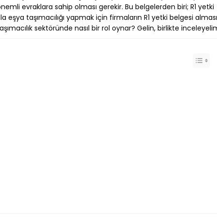
emli evraklara sahip olması gerekir. Bu belgelerden biri; R1 yetki
açla eşya taşımacılığı yapmak için firmaların R1 yetki belgesi almas
 taşımacılık sektöründe nasıl bir rol oynar? Gelin, birlikte inceleyeli