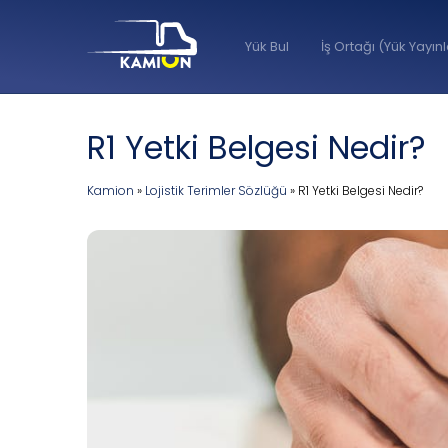
Yük Bul
İş Ortağı (Yük Yayın
R1 Yetki Belgesi Nedir?
Kamion
»
Lojistik Terimler Sözlüğü
»
R1 Yetki Belgesi Nedir?