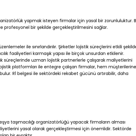
rganizatörlük yapmak isteyen firmalar için yasal bir zorunluluktur. 
ve profesyonel bir şekilde gerçekleştirilmesini sağlar.
zenlemeler ile sınırlandırılır. Şirketler lojistik süreçlerini etkili şekild
cılık faaliyetleri karmaşık yapısı ile birçok unsurdan etkilenir.
k süreçlerinde uzman lojistik partnerlerle çalışarak maliyetlerini
 lojistik platformları ile entegre çalışan firmalar, hem müşterilerin
r. R1 belgesi ile sektördeki rekabet gücünü artırabilir, daha
a eşya taşımacılığı organizatörlüğü yapacak firmaların alması
liyetlerini yasal olarak gerçekleştirmesi için önemlidir. Sektörde
lan bir evraktır.