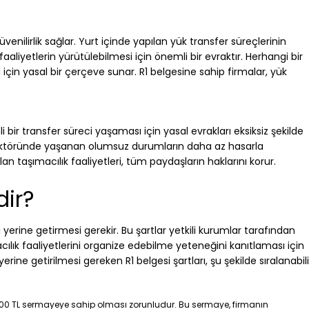
üvenilirlik sağlar. Yurt içinde yapılan yük transfer süreçlerinin
aaliyetlerin yürütülebilmesi için önemli bir evraktır. Herhangi bir
çin yasal bir çerçeve sunar. R1 belgesine sahip firmalar, yük
li bir transfer süreci yaşaması için yasal evrakları eksiksiz şekilde
 sektöründe yaşanan olumsuz durumların daha az hasarla
an taşımacılık faaliyetleri, tüm paydaşların haklarını korur.
dir?
arı yerine getirmesi gerekir. Bu şartlar yetkili kurumlar tarafından
cılık faaliyetlerini organize edebilme yeteneğini kanıtlaması için
ine getirilmesi gereken R1 belgesi şartları, şu şekilde sıralanabili
000 TL sermayeye sahip olması zorunludur. Bu sermaye, firmanın