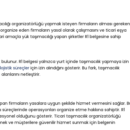
macılığı organizatörlüğü yapmak isteyen firmaların alması gereken
i organize eden firmaların yasal olarak çalışmasını ve ticari eşya
ari amaçla yük taşımacılığı yapan şirketler R1 belgesine sahip
rk bulunur. R1 belgesi yalnızca yurt içinde taşımacılık yapmaya izin
lojistik süreçler
için izin alındığını gösterir. Bu fark, taşımacılık
lanlarını netleştirir.
 yapan firmaların yasalara uygun şekilde hizmet vermesini sağlar. B
ığı süreçlerinde operasyonları organize etme hakkına sahiptir. R1
ofesyonel olduğunu gösterir. Ticari taşımacılık organizatörlüğü
ek ve müşterilere güvenilir hizmet sunmak için belgenin