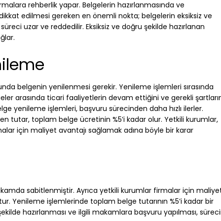
irmalara rehberlik yapar. Belgelerin hazırlanmasında ve
ikkat edilmesi gereken en önemli nokta; belgelerin eksiksiz ve
süreci uzar ve reddedilir. Eksiksiz ve doğru şekilde hazırlanan
ğlar.
nileme
sonunda belgenin yenilenmesi gerekir. Yenileme işlemleri sırasında
ler arasında ticari faaliyetlerin devam ettiğini ve gerekli şartları
Belge yenileme işlemleri, başvuru sürecinden daha hızlı ilerler.
 tutar, toplam belge ücretinin %5’i kadar olur. Yetkili kurumlar,
rmalar için maliyet avantajı sağlamak adına böyle bir karar
 rakamda sabitlenmiştir. Ayrıca yetkili kurumlar firmalar için maliye
r. Yenileme işlemlerinde toplam belge tutarının %5’i kadar bir
z şekilde hazırlanması ve ilgili makamlara başvuru yapılması, sürec