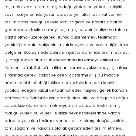
taşımak üzere teslim almış olduğu yükleri bu yükler ile ilişkili
sevk irsaliyelerinde yazan adreste yer alan teslimat yerine,
teslim almış olduğu şekilde tam, sağlam ve hasarsız olarak
gecikmeden teslim etmeyi, taşıma işine dair irsaliye ve fatura
başta olmak üzere gerekli evrakı düzenlemeyi, teslimatın
yapıldığına dair irsaliyenin imzalı kopyasını ve varsa diğer imzalı
belgeleri Sözleşmede belirtilen şartlar dahilinde teslim etmeyi,
işi doğruluk ve dürüstlük esaslarında ifa etmeyi, kaliteyi ve
Kamion ile Yük Sahibi’nin itibarını koruyup yükseltmeyi, işin ifası
sırasında gerekli dikkat ve özeni göstermeyi, iş bu madde
hükümlerini ihlal ettiği taktirde hakedişinden ceza kesintisi
yapılabileceğini kabul ve taahhüt eder. Taşıyıcı, gerek Kamion
gerekse Yük Sahibi’ne işin gereği olan bilgi ve belgeleri doğru
ve eksiksiz olarak temin etmeyi, taşımak üzere teslim almış
olduğu yükleri bu yükler ile ilişkili sevk irsaliyelerinde yazan
adreste yer alan teslimat yerine, teslim almış olduğu şekilde
tam, sağlam ve hasarsız olarak gecikmeden teslim etmeyi,
taşıma işine dair irsaliye ve fatura başta olmak üzere gerekli