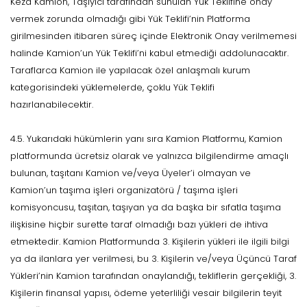
Keza Kamion, Taşıyıcı tarafından sunulan Yük Teklifine onay
vermek zorunda olmadığı gibi Yük Teklifi’nin Platforma
girilmesinden itibaren süreç içinde Elektronik Onay verilmemesi
halinde Kamion’un Yük Teklifi’ni kabul etmediği addolunacaktır.
Taraflarca Kamion ile yapılacak özel anlaşmalı kurum
kategorisindeki yüklemelerde, çoklu Yük Teklifi
hazırlanabilecektir.
4.5. Yukarıdaki hükümlerin yanı sıra Kamion Platformu, Kamion
platformunda ücretsiz olarak ve yalnızca bilgilendirme amaçlı
bulunan, taşıtanı Kamion ve/veya Üyeler’i olmayan ve
Kamion’un taşıma işleri organizatörü / taşıma işleri
komisyoncusu, taşıtan, taşıyan ya da başka bir sıfatla taşıma
ilişkisine hiçbir surette taraf olmadığı bazı yükleri de ihtiva
etmektedir. Kamion Platformunda 3. Kişilerin yükleri ile ilgili bilgi
ya da ilanlara yer verilmesi, bu 3. Kişilerin ve/veya Üçüncü Taraf
Yükleri’nin Kamion tarafından onaylandığı, tekliflerin gerçekliği, 3.
Kişilerin finansal yapısı, ödeme yeterliliği vesair bilgilerin teyit