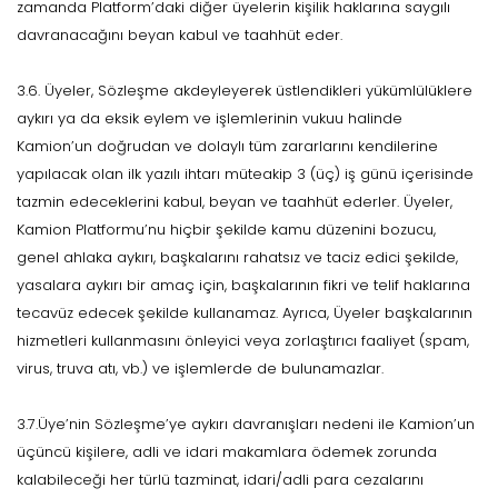
zamanda Platform’daki diğer üyelerin kişilik haklarına saygılı
davranacağını beyan kabul ve taahhüt eder.
3.6. Üyeler, Sözleşme akdeyleyerek üstlendikleri yükümlülüklere
aykırı ya da eksik eylem ve işlemlerinin vukuu halinde
Kamion’un doğrudan ve dolaylı tüm zararlarını kendilerine
yapılacak olan ilk yazılı ihtarı müteakip 3 (üç) iş günü içerisinde
tazmin edeceklerini kabul, beyan ve taahhüt ederler. Üyeler,
Kamion Platformu’nu hiçbir şekilde kamu düzenini bozucu,
genel ahlaka aykırı, başkalarını rahatsız ve taciz edici şekilde,
yasalara aykırı bir amaç için, başkalarının fikri ve telif haklarına
tecavüz edecek şekilde kullanamaz. Ayrıca, Üyeler başkalarının
hizmetleri kullanmasını önleyici veya zorlaştırıcı faaliyet (spam,
virus, truva atı, vb.) ve işlemlerde de bulunamazlar.
3.7.Üye’nin Sözleşme’ye aykırı davranışları nedeni ile Kamion’un
üçüncü kişilere, adli ve idari makamlara ödemek zorunda
kalabileceği her türlü tazminat, idari/adli para cezalarını