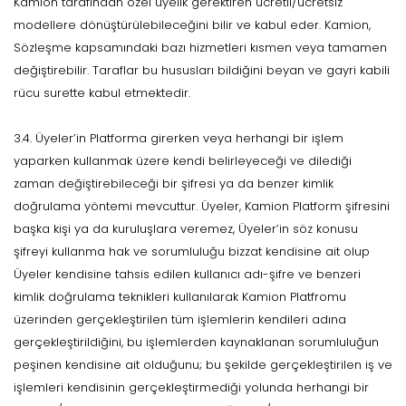
Kamion tarafından özel üyelik gerektiren ücretli/ücretsiz
modellere dönüştürülebileceğini bilir ve kabul eder. Kamion,
Sözleşme kapsamındaki bazı hizmetleri kısmen veya tamamen
değiştirebilir. Taraflar bu hususları bildiğini beyan ve gayri kabili
rücu surette kabul etmektedir.
3.4. Üyeler’in Platforma girerken veya herhangi bir işlem
yaparken kullanmak üzere kendi belirleyeceği ve dilediği
zaman değiştirebileceği bir şifresi ya da benzer kimlik
doğrulama yöntemi mevcuttur. Üyeler, Kamion Platform şifresini
başka kişi ya da kuruluşlara veremez, Üyeler’in söz konusu
şifreyi kullanma hak ve sorumluluğu bizzat kendisine ait olup
Üyeler kendisine tahsis edilen kullanıcı adı-şifre ve benzeri
kimlik doğrulama teknikleri kullanılarak Kamion Platfromu
üzerinden gerçekleştirilen tüm işlemlerin kendileri adına
gerçekleştirildiğini, bu işlemlerden kaynaklanan sorumluluğun
peşinen kendisine ait olduğunu; bu şekilde gerçekleştirilen iş ve
işlemleri kendisinin gerçekleştirmediği yolunda herhangi bir