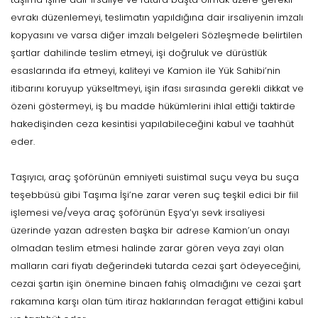
evrakı düzenlemeyi, teslimatın yapıldığına dair irsaliyenin imzalı
kopyasını ve varsa diğer imzalı belgeleri Sözleşmede belirtilen
şartlar dahilinde teslim etmeyi, işi doğruluk ve dürüstlük
esaslarında ifa etmeyi, kaliteyi ve Kamion ile Yük Sahibi’nin
itibarını koruyup yükseltmeyi, işin ifası sırasında gerekli dikkat ve
özeni göstermeyi, iş bu madde hükümlerini ihlal ettiği taktirde
hakedişinden ceza kesintisi yapılabileceğini kabul ve taahhüt
eder.
Taşıyıcı, araç şoförünün emniyeti suistimal suçu veya bu suça
teşebbüsü gibi Taşıma İşi’ne zarar veren suç teşkil edici bir fiil
işlemesi ve/veya araç şoförünün Eşya’yı sevk irsaliyesi
üzerinde yazan adresten başka bir adrese Kamion’un onayı
olmadan teslim etmesi halinde zarar gören veya zayi olan
malların cari fiyatı değerindeki tutarda cezai şart ödeyeceğini,
cezai şartın işin önemine binaen fahiş olmadığını ve cezai şart
rakamına karşı olan tüm itiraz haklarından feragat ettiğini kabul