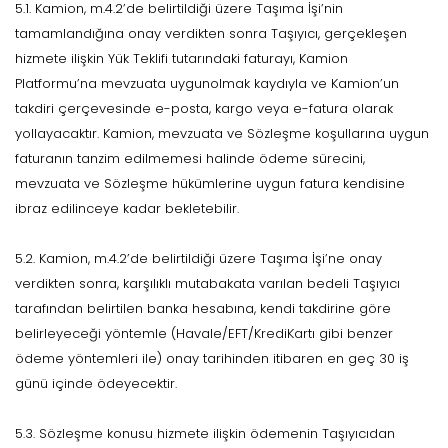
5.1. Kamion, m.4.2’de belirtildiği üzere Taşıma İşi’nin
tamamlandığına onay verdikten sonra Taşıyıcı, gerçekleşen
hizmete ilişkin Yük Teklifi tutarındaki faturayı, Kamion
Platformu’na mevzuata uygunolmak kaydıyla ve Kamion’un
takdiri çerçevesinde e-posta, kargo veya e-fatura olarak
yollayacaktır. Kamion, mevzuata ve Sözleşme koşullarına uygun
faturanın tanzim edilmemesi halinde ödeme sürecini,
mevzuata ve Sözleşme hükümlerine uygun fatura kendisine
ibraz edilinceye kadar bekletebilir.
5.2. Kamion, m.4.2’de belirtildiği üzere Taşıma İşi’ne onay
verdikten sonra, karşılıklı mutabakata varılan bedeli Taşıyıcı
tarafından belirtilen banka hesabına, kendi takdirine göre
belirleyeceği yöntemle (Havale/EFT/KrediKartı gibi benzer
ödeme yöntemleri ile) onay tarihinden itibaren en geç 30 iş
günü içinde ödeyecektir.
5.3. Sözleşme konusu hizmete ilişkin ödemenin Taşıyıcıdan