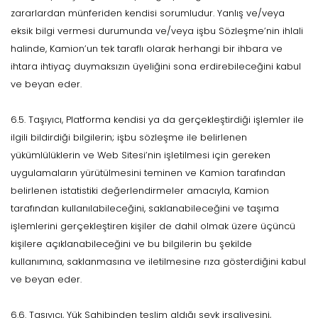
zararlardan münferiden kendisi sorumludur. Yanlış ve/veya
eksik bilgi vermesi durumunda ve/veya işbu Sözleşme’nin ihlali
halinde, Kamion’un tek taraflı olarak herhangi bir ihbara ve
ihtara ihtiyaç duymaksızın üyeliğini sona erdirebileceğini kabul
ve beyan eder.
6.5. Taşıyıcı, Platforma kendisi ya da gerçekleştirdiği işlemler ile
ilgili bildirdiği bilgilerin; işbu sözleşme ile belirlenen
yükümlülüklerin ve Web Sitesi’nin işletilmesi için gereken
uygulamaların yürütülmesini teminen ve Kamion tarafından
belirlenen istatistiki değerlendirmeler amacıyla, Kamion
tarafından kullanılabileceğini, saklanabileceğini ve taşıma
işlemlerini gerçekleştiren kişiler de dahil olmak üzere üçüncü
kişilere açıklanabileceğini ve bu bilgilerin bu şekilde
kullanımına, saklanmasına ve iletilmesine rıza gösterdiğini kabul
ve beyan eder.
6.6. Taşıyıcı, Yük Sahibinden teslim aldığı sevk irsaliyesini,