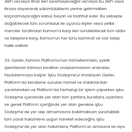
def’i ve/veya itiraz ileri süremeyeceğini ve/veya bu def’i veya
itiraza dayanarak yükümlülüklerini yerine getirmekten
kaçınamayacağını kabul, beyan ve taahhüt eder. Bu sebeple
doğabilecek tüm sorumluluk ile üçüncü kişiler veya yetkili
merciler tarafından Kamion’a karşı ileri sürülebilecek tüm iddia
ve taleplere karşı, Kamion’un her türlü tazminat ve sair talep
hakkı saklıdır.
3.5. Üyeler, Kamion Platformu’nun hizmetlerinden, üyelik
işlemlerinin Kamion tarafının onaylanmasının ardından,
faydalanmaya başlar. İşbu Sözleşme’yi imzalayan Üyeler,
Platform’da kendisine sunulan hizmet ve imkânlardan
yararlanırken ve Platform’da herhangi bir işlem yaparken işbu
Sözleşme içerisinde yer alan tüm şartlara, kurallara, uyarılara
ve gerek Platform içeriğinde yer alan gerekse işbu
Sözleşme’de yer alıp almamasına bakılmaksızın yürürlükteki
tüm yasal hükümlere uygun hareket edeceğini, işbu
Sözleşme’de yer alan hükümlere, Platform’un amacına ve aynı