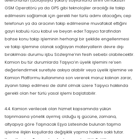
telefonunun (dolayısıyla yükün) sayılanlarla sınırlı olmaksızın
GSM Operatörü ya da GPS gibi teknolojiler aracılığı ile takip
edilmesini sağlamak için gerekli her türlü adımı atacağını, cep
telefonun ya da aracının takip edilmesine muvafakat ettiğini
gayri kabulü rücu kabul ve beyan eder.Taşıyıcı tarafından
bahse konu takip işleminin herhangi bir şekilde engellenmesi
ve takip işlemine olanak sağlayan materyallerin devre dışı
bırakılması durumu işbu Sözleşme’nin fesih sebebi olabilecektir.
Kamion bu tür durumlarda Taşıyıcı’ın üyelik işlemini re’sen
değerlendirmek suretiyle askıya alabilir veya üyelik işlemine ve
Kamion Platformu kullanımına son vererek maruz kalınan zarar,
ziyanın talep edilmesi de dahil olmak üzere Taşıyıcı hakkında
gerekli olan her türlü yasal işlemi başlatabilir.
4.4. Kamion verilecek olan hizmet kapsamında yükün
taşınmasına yönelik ayırmış olduğu iş gücüne, zamana,
altyapıya göre Taşınacak Eşya Listesinde bulunan taşıma
işlerine ilişkin koşullarda değişiklik yapma hakkını saklı tutar.