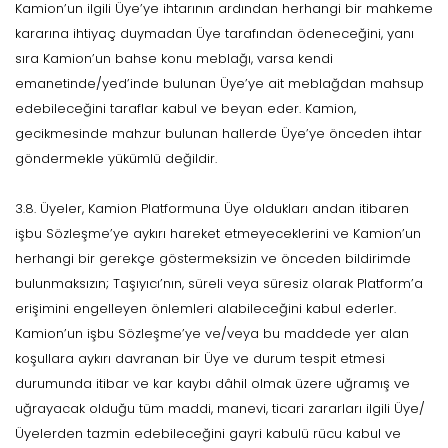
Kamion’un ilgili Üye’ye ihtarının ardından herhangi bir mahkeme
kararına ihtiyaç duymadan Üye tarafından ödeneceğini, yanı
sıra Kamion’un bahse konu meblağı, varsa kendi
emanetinde/yed’inde bulunan Üye’ye ait meblağdan mahsup
edebileceğini taraflar kabul ve beyan eder. Kamion,
gecikmesinde mahzur bulunan hallerde Üye’ye önceden ihtar
göndermekle yükümlü değildir.
3.8. Üyeler, Kamion Platformuna Üye oldukları andan itibaren
işbu Sözleşme’ye aykırı hareket etmeyeceklerini ve Kamion’un
herhangi bir gerekçe göstermeksizin ve önceden bildirimde
bulunmaksızın; Taşıyıcı’nın, süreli veya süresiz olarak Platform’a
erişimini engelleyen önlemleri alabileceğini kabul ederler.
Kamion’un işbu Sözleşme’ye ve/veya bu maddede yer alan
koşullara aykırı davranan bir Üye ve durum tespit etmesi
durumunda itibar ve kar kaybı dâhil olmak üzere uğramış ve
uğrayacak olduğu tüm maddi, manevi, ticari zararları ilgili Üye/
Üyelerden tazmin edebileceğini gayri kabulü rücu kabul ve