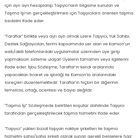
için ayrı ayrı hesaplanıp Taşıyıcı’ların bilgisine sunulan ve
Taşıma İşi’nin gerçekleştirilmesi için Taşıyıcılara önerilen taşıma
bedelini ifade eder.
“Taraflar” birlikte veya ayrı ayrı olmak üzere Taşıyıcı, Yük Sahibi,
Destek Sağlayıcıları, terimi kapsamında yer alan ve Kamion’un
web/akıllı telefonlardaki uygulamalar üzerinden üye girişi
yapmaksızın sisteme ulaşan Üyelerin tamamını veya ilgililerini
ifade eder. İşbu Sözleşme, Taraflar’ın kendi aralarında
yapacakları ticaret ve işbirliği ile Kamion’la aralarındaki
süreçleri düzenlemektedir. Taraflar’ın hiçbiri bir diğerinin
temsilcisi, ortağı, acentesi ve bayisi değildir.
“Taşıma İşi” Sözleşmede belirtilen koşullar dahilinde Taşıyıcı
tarafından gerçekleştirilecek taşıma hizmetini ifade eder.
“Taşıyıcı” yükleri bizzat taşıyan nakliye şirketleri ile taşıma
hizmetini şahsi/şahıs şirketi olarak sunan gerekli belgelere haiz