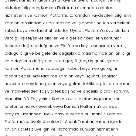
Üyeler, Kamion Platformu’na kayıt ve üye olmak için vermiş
oldukları bilgilerin, Kamion Platformu üzerinden aldıkları
hizmetlerin ve Kamion Platformu tarafından kaydedilen bilgilerin
Kamion tarafından kullanılmasına ve işlenmesine izin verdiklerini
kabul, beyan ve taahhüt ederler. Üyeler, Platform’a üye olurken
verdiği kişisel/şirket bilgileri ve diğer sair bilgilerin kanunlar
önünde doğru olduğunu ve Platforma kayıt esnasında vermiş
olduğu bilgi ve belgelerde değişiklik olması halinde anılan bilgi
ve belgelerin değişik halini en geç 5 (beş) iş günü içinde
Kamion Platformuna ileteceğini kabul, beyan ve gereğini
taahhüt eder. Aksi takdirde Kamion veya üçüncü şahıslar
nezdinde meydana gelen veya gelme tehlikesi gösteren zarar
ve maliyetlerden Taşıyıcı tek başına ve öncelikli olarak sorumlu
olacaktır. 3.3. Taşıyıcılar, Kamion akıllı telefon uygulamasını
telefonlarına yükleyerek veya Kamion Platformu’nun web
arayüzü üzerinden üyelik başvurusunda bulunabilir. Kamion
Platformu’na üyelik ücretsizdir. Ancak Taraflar, zaman içinde
anılan ücretsiz üyeliğin ve Platformda sunulan hizmetlerin