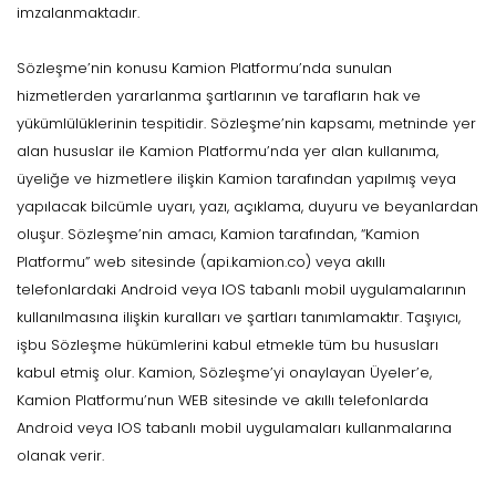
imzalanmaktadır.
Sözleşme’nin konusu Kamion Platformu’nda sunulan
hizmetlerden yararlanma şartlarının ve tarafların hak ve
yükümlülüklerinin tespitidir. Sözleşme’nin kapsamı, metninde yer
alan hususlar ile Kamion Platformu’nda yer alan kullanıma,
üyeliğe ve hizmetlere ilişkin Kamion tarafından yapılmış veya
yapılacak bilcümle uyarı, yazı, açıklama, duyuru ve beyanlardan
oluşur. Sözleşme’nin amacı, Kamion tarafından, “Kamion
Platformu” web sitesinde (api.kamion.co) veya akıllı
telefonlardaki Android veya IOS tabanlı mobil uygulamalarının
kullanılmasına ilişkin kuralları ve şartları tanımlamaktır. Taşıyıcı,
işbu Sözleşme hükümlerini kabul etmekle tüm bu hususları
kabul etmiş olur. Kamion, Sözleşme’yi onaylayan Üyeler’e,
Kamion Platformu’nun WEB sitesinde ve akıllı telefonlarda
Android veya IOS tabanlı mobil uygulamaları kullanmalarına
olanak verir.