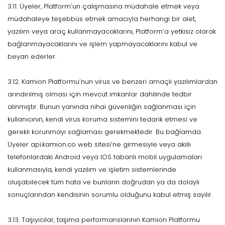
3.11. Üyeler, Platform’un çalışmasına müdahale etmek veya
müdahaleye teşebbüs etmek amacıyla herhangi bir alet,
yazılım veya araç kullanmayacaklarını, Platform’a yetkisiz olarak
bağlanmayacaklarını ve işlem yapmayacaklarını kabul ve
beyan ederler.
3.12. Kamion Platformu’nun virus ve benzeri amaçlı yazılımlardan
arındırılmış olması için mevcut imkanlar dahilinde tedbir
alınmıştır. Bunun yanında nihai güvenliğin sağlanması için
kullanıcının, kendi virus koruma sistemini tedarik etmesi ve
gerekli korunmayı sağlaması gerekmektedir. Bu bağlamda
Üyeler api.kamion.co web sitesi’ne girmesiyle veya akıllı
telefonlardaki Android veya IOS tabanlı mobil uygulamaları
kullanmasıyla, kendi yazılım ve işletim sistemlerinde
oluşabilecek tüm hata ve bunların doğrudan ya da dolaylı
sonuçlarından kendisinin sorumlu olduğunu kabul etmiş sayılır.
3.13. Taşıyıcılar, taşıma performanslarının Kamion Platformu