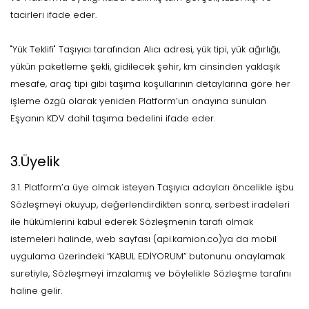
tacirleri ifade eder.
"Yük Teklifi" Taşıyıcı tarafından Alıcı adresi, yük tipi, yük ağırlığı,
yükün paketleme şekli, gidilecek şehir, km cinsinden yaklaşık
mesafe, araç tipi gibi taşıma koşullarının detaylarına göre her
işleme özgü olarak yeniden Platform’un onayına sunulan
Eşyanın KDV dahil taşıma bedelini ifade eder.
3.Üyelik
3.1. Platform’a üye olmak isteyen Taşıyıcı adayları öncelikle işbu
Sözleşmeyi okuyup, değerlendirdikten sonra, serbest iradeleri
ile hükümlerini kabul ederek Sözleşmenin tarafı olmak
istemeleri halinde, web sayfası (api.kamion.co)ya da mobil
uygulama üzerindeki “KABUL EDİYORUM” butonunu onaylamak
suretiyle, Sözleşmeyi imzalamış ve böylelikle Sözleşme tarafını
haline gelir.