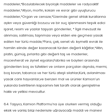
maddeler,*Bozulabilecek biyolojik maddeler ve radyoaktif
maddeler,*Afyon, morfin, kokain ve esrar gibi uyuşturucu
maddeler,*Organ ve cenaze,*Üzerinde genel ahlak kurallarına
aykırı veya güvenliği bozucu ve bir suç işlenmesini teşvik edici
işaret, resim ve yazılar taşıyan gönderiler, * İlgili mevzuat ile
alınması, satılması, taşınması veya elden ele geçmesi yasak
edilen her türlü madde,*Para, çek, senet vb. kıymetli evrak ile
hamilin elinde değer kazanacak türden değerli kâğıtlar,*Altın,
platin, gümüş, pırlanta gibi değerli taş ve madenler,
mücevherat ve ziynet eşyaları,Fabrika ve bayileri arasında
gönderilen boş av tüfekleri ve onların parçaları dışında, mermi,
boş kovan, tabanca ve her türlü ateşli silahlar,Kürk, avlanılması
yasak canlı hayvanlar,ve benzeri mal ve ürünler Kamion’un
yukarıda belirtilenin kapsamını tek taraflı olarak genişletme
hakkı ve yetkisi mevcuttur.
6.4. Taşıyıcı, Kamion Platformu’na üye olurken vermiş olduğu
eksik ve yanlış bilgi nedeniyle uğrayacağı maddi ve manevi