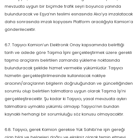
mevzuata uygun bir biçimde trafik seyri boyunca yanında
bulunduracak ve Eşya’nın teslimi esnasında Alıcı’ya imzalatacak
daha sonrasında imzalı kopyasını Platform aracılığıyla Kamion’a
gönderilecektir.
6.7. Taşıyıcı Kamion’un Elektronik Onay kapsamında belirttiği
tarih ve adede göre Taşıma İşini gerçekleştirmek üzere gerekli
taşıma araçlarını belirtilen zamanda yükleme noktasında
bulunduracak şekilde hizmet vermekle yükümlüdür. Taşıyıcı
hizmetin gerçekleştirilmesinde kullanılacak nakliye
aracının/araçlarının bilgilerin doğruluğundan ve güncelliğinden
sorumlu olup belirtilen talimatlara uygun olarak Taşıma İşi’ni
gerçekleştirecektir. Şu kadar ki Taşıyıcı, yasal mevzuata aykırı
talimatlara uymakla yükümlü olmayıp Taşıyıcı’nın bundan
kaynaklı herhangi bir sorumluluğu söz konusu olmayacaktır.
6.8. Taşıyıcı, gerek Kamion gerekse Yük Sahibi’ne işin gereği
olan bilgi ve belgeleri doğru ve eksiksiz olarak temin etmeyi,