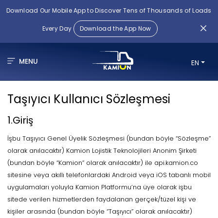
Download Our Mobile App to Discover Tens of Thousands of Loads
Every Day
Download the App Now
MENU
EN
Taşıyıcı Kullanıcı Sözleşmesi
1.Giriş
İşbu Taşıyıcı Genel Üyelik Sözleşmesi (bundan böyle “Sözleşme”
olarak anılacaktır) Kamion Lojistik Teknolojileri Anonim Şirketi
(bundan böyle “Kamion” olarak anılacaktır) ile api.kamion.co
sitesine veya akıllı telefonlardaki Android veya iOS tabanlı mobil
uygulamaları yoluyla Kamion Platformu’na üye olarak işbu
sitede verilen hizmetlerden faydalanan gerçek/tüzel kişi ve
kişiler arasında (bundan böyle “Taşıyıcı” olarak anılacaktır)