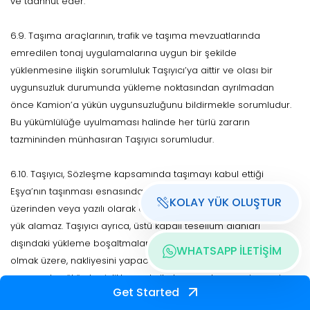
ve taahhüt eder.
6.9. Taşıma araçlarının, trafik ve taşıma mevzuatlarında
emredilen tonaj uygulamalarına uygun bir şekilde
yüklenmesine ilişkin sorumluluk Taşıyıcı’ya aittir ve olası bir
uygunsuzluk durumunda yükleme noktasından ayrılmadan
önce Kamion’a yükün uygunsuzluğunu bildirmekle sorumludur.
Bu yükümlülüğe uyulmaması halinde her türlü zararın
tazmininden münhasıran Taşıyıcı sorumludur.
6.10. Taşıyıcı, Sözleşme kapsamında taşımayı kabul ettiği
Eşya’nın taşınması esnasında Kamion tarafından Platform
KOLAY YÜK OLUŞTUR
üzerinden veya yazılı olarak onay verilmedikçe araca başka
yük alamaz. Taşıyıcı ayrıca, üstü kapalı tesellüm alanları
dışındaki yükleme boşaltmalarda oluşacak ıslanmalar hariç
WHATSAPP İLETİŞİM
olmak üzere, nakliyesini yapacağı Eşya’nın yükleme ve nakliyesi
esnasında yükün kesinlikle su vb. ile temas etmemesi ve sair
Get Started
şekillerde zarara uğramaması için gerekli tüm önlemleri almak