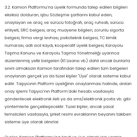
3.2. Kamion Platformu’na üyelik formunda talep edilen bilgileri
eksiksiz dolduran, işbu Sözleşme şartlarını kabul eden,
onaylayan ve araç ve sürücü fotoğrafı, araç ruhsatı, sürücü
ehliyeti, SRC belgesi, araç muayene bilgileri, zorunlu sigorta
belgesi, firma vergi levhası, psikoteknik belgesi, TC kimlik
numarası, adli sicil kaydı, kooperatif üyelik belgesi, Karayolu
Taşıma Kanunu ve Karayolu Taşıma Yönetmeliği uyarınca
düzenlenmiş yetki belgeleri (K1 Lisansı vb.) dahil ancak bunlarla
sınırlı olmaksızın Kamion tarafından talep edilen tüm belgeleri
onaylanan gerçek ya da tüzel kişiler "Üye" olarak sisteme kabul
edilir. Taşıyıcının Platform üyeliğinin onaylanması halinde, anılan
onay işlemi Taşıyıcı’nın Platform’daki hesabı vasıtasıyla
gönderilecek elektronik ileti ya da sms/elektronik posta vb. gibi
yöntemlerle gerçekleşecektir. Tüzel kişiler, ancak yasal
temsilcileri vasıtasıyla, şirket resmi evraklarının beyanını takiben
sisteme üye olarak alınırlar.