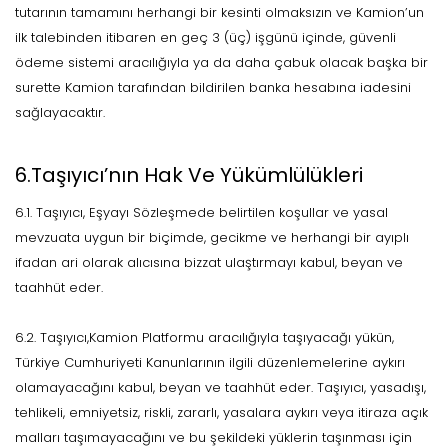
tutarının tamamını herhangi bir kesinti olmaksızın ve Kamion’un
ilk talebinden itibaren en geç 3 (üç) işgünü içinde, güvenli
ödeme sistemi aracılığıyla ya da daha çabuk olacak başka bir
surette Kamion tarafından bildirilen banka hesabına iadesini
sağlayacaktır.
6.Taşıyıcı’nın Hak Ve Yükümlülükleri
6.1. Taşıyıcı, Eşyayı Sözleşmede belirtilen koşullar ve yasal
mevzuata uygun bir biçimde, gecikme ve herhangi bir ayıplı
ifadan ari olarak alıcısına bizzat ulaştırmayı kabul, beyan ve
taahhüt eder.
6.2. Taşıyıcı,Kamion Platformu aracılığıyla taşıyacağı yükün,
Türkiye Cumhuriyeti Kanunlarının ilgili düzenlemelerine aykırı
olamayacağını kabul, beyan ve taahhüt eder. Taşıyıcı, yasadışı,
tehlikeli, emniyetsiz, riskli, zararlı, yasalara aykırı veya itiraza açık
malları taşımayacağını ve bu şekildeki yüklerin taşınması için